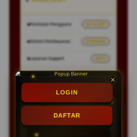
Penilaian Pengguna
8.115.697
Sistem Pembayaran
4 Metode
Layanan Support
24/7
Platform
Multi-Device
LOGIN
PENAWARAN SPESIAL
DAFTAR
BONUS NEW MEMBER 100%
Minimal Deposit Rp. 10.000