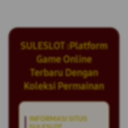
SULESLOT :Platform
Game Online
Terbaru Dengan
Koleksi Permainan
INFORMASI SITUS
SULESLOT