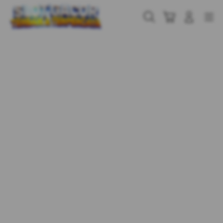
Skip
to
Cari
Troli
Login
Navigation
content