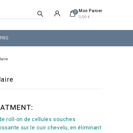
Mon Panier
0
0,00 €
 PRO
laire
aire
REATMENT:
de roll-on de cellules souches
issante sur le cuir chevelu, en éliminant