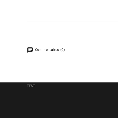
chat
Commentaires (0)
TEST